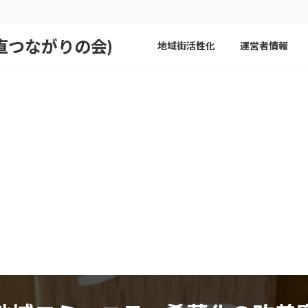
直つながりの会)
地域街活性化
運営者情報