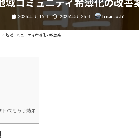
地域コミュニティ希薄化の改善
最
2026年5月15日
2026年5月26日
hatanaoshi
終
更
新
日
ム
地域コミュニティ希薄化の改善案
時
:
知ってもらう効果
題