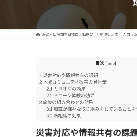
滞留人口増加を目標に活動開始!
地域街活性化
コラ
目次
[
hide
]
1
災害対応や情報共有の課題
2
地域コミュニティ改善の具体策
2.1
カラオケの効果
2.2
ドローン体験の効果
3
施策の組み合わせの効果
3.1
畑直が様々な取り組みをしていることを
3.2
新組織の効果
災害対応や情報共有の課