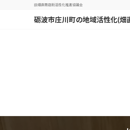
コ
ナ
旧畑直商店街活性化推進協議会
ン
ビ
テ
ゲ
砺波市庄川町の地域活性化(畑
ン
ー
ツ
シ
へ
ョ
ス
ン
キ
に
ッ
移
プ
動